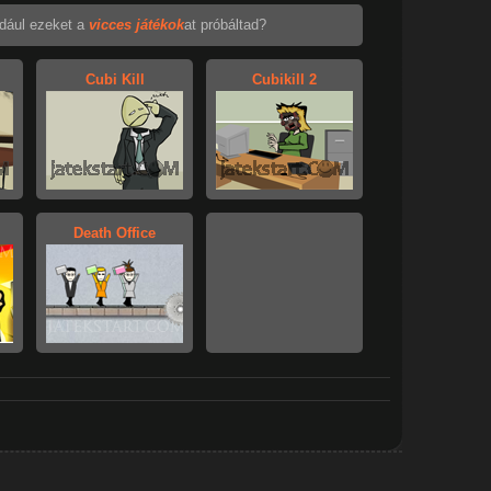
ldául ezeket a
vicces játékok
at próbáltad?
Cubi Kill
Cubikill 2
Death Office