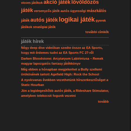
akció játék
lövöldözős
vicces játékok
játék
mászkálós
versenyzős játék
autós ügyességi
logikai játék
autós játék
játék
gyerek
játékok
stratégiai játék
további címkék
játék hírek
Négy deep dive videóban szedte össze az EA Sports,
hogy mit érdemes tudni az EA Sports FC 27-ről
Darken Bloodstone: Arcytaryum Labirintusa – Remek
magyar lapozgatós fantasy játékkönyv
Még ebben a hónapban megjelenhet a Bully szellemi
örökösének tartott Agefield High: Rock the School
A nyolcvanas években vezethetünk hírszerkesztőséget a
Static Hourban
Jön a legidegesítőbb autós játék, a Rideshare Stimulator,
amelyben telekocsit fogunk vezetni
tovább