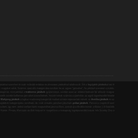
alakkal szemben itt csak működő érdekes és élvezetes játékokkal találkozzál. Sőt a
legújabb játékok
at tuti itt
ák magukat velük. Számos speciális kategóriába soroltuk be az egyes "gémeket", ha például szereted a műtős,
ategóriát, mint például a
traktoros játékok
gyűjteménye, szintén ezen az oldalon bukkant fel először magyar
zetők szintén kellemes perceket szerezhetnek, hiszen sokak számára a parkolás az egyik legnehezebb feladat
s
Mahjong játékok
a logikai madzsong kategóriák mellett szintén népszerűek nálunk az
Amőba játékok
és az
játékok kategóriájába sorolható, de csak virtuális pénzben játszható
póker játékok
. Persze a csajokról sem
szíteni, így nem utolsó sorban bárki megtanulhat játszva főzni, szóval újra divatba hoztuk a főzést ;) A fiatalabb
n Kántor, Pimpa, Marcipán és Bolt kutyust is megelőzve a manapság legnépszerűbb kutyás hős Scooby Doo a