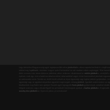
Légy üdvözölve Magyarország egyik legnépszerűbb online
játékoldal
án, ahova naponta kerülnek ki a legfriss
találod meg leg
először
, részletes magyar nyelvű leírásokkal és sok esetben videós segítséggel. Más hason
dokis orvosos más néven doktoros játékokat, akkor érdemes rákattintanod az
műtős játékok
ra, amelyből a
nyelven, csak úgy, mint a hatalmas teherkocsikkal, teherautókkal vagyis óriási kamionokkal játszható ingyene
az autóvezetés során. Szintén az elsők között voltunk az olyan ügyességi vagy logikai játékok gyűjtésében, 
ügyességi vagy az agytekervényeinket egyaránt megmozgató zuhatag
játékok
, Igazából unaloműzésre az egy
feledkeztünk meg Nekik nem ajánljuk Hazánk egyik legnagyobb
focis játékok
gyűjteményét, sokakkal inkább c
hölgyek számára vagy a divatot figyelő és azt kedvelő közönségnek ajánljuk a
barbie játékok
at. A legkiseb
scooby doo játékok
ban. Gyere és játssz, jó szórakozást!