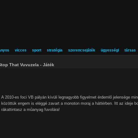
ányos
vicces
sport
stratégia
szerencsejáték
ügyességi
társas
Stop That Vuvuzela - Játék
A 2010-es foci VB pályán kívüli legnagyobb figyelmet érdemlő jelensége mi
közöttük engem is eléggé zavart a monoton moraj a háttérben. Itt az ideje bo
rákattintasz a műanyag fuvolára!