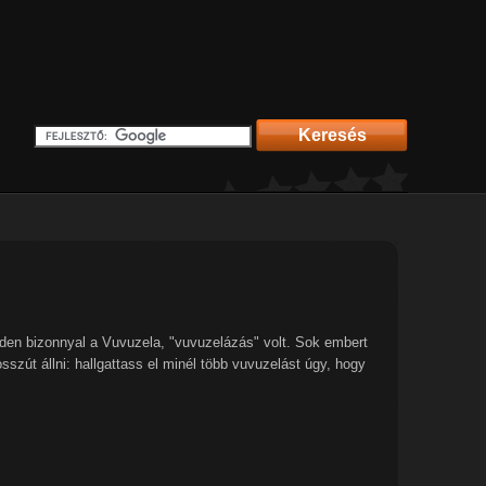
nden bizonnyal a Vuvuzela, "vuvuzelázás" volt. Sok embert
sszút állni: hallgattass el minél több vuvuzelást úgy, hogy