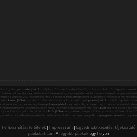
ebb és legjobb ingyenes
online játékok
, amelyeket szúrós szemű szerkesztőink válogatnak és tesztelnek azért, hogy más hasonló old
ló oldalakon csak napokkal vagy hetekkel később bukkanak fel ugyanezek a
játékok
, amikor már a mi látógatóink rongyosra játszott
 legtöbbet a Jatekstart.COM oldalon találod meg. De például az
autós játékok
on belül olyan speciális, máshol meg nem található k
s online
kamion játékok
vagy a kezdő autóvezetők számára gyakorlást nyújtó egyedi
parkolós játékok
, amelyekkel gyakorló autóve
mint például az aranybányász vagy angol nevén
goldminer játékok
vagy pedig a Magyarországon nagyon népszerű kínai eredetű táblá
ik legjobb buboréklövő játékkategória, amely hosszú ideje vezeti a toplistákat nem más, mint a
Bubbels3
na és persze a szerencse
sajos és lányos kategóriát, ahol például olyan
főzős játékok
is megtalálhatók, amelyek valódi recept alapján valós ételeket lehet elké
b gyerekek részére pedig olyan mesehősöket is elhoztunk az oldalra, mint maga Spongya Bob a
spongyabob játékok
ban vagy talá
Felhasználási feltételek
|
Impresszum
|
Egyedi adatkezelési tájékoztató
jatek
start.com
A
legjobb játékok
egy helyen