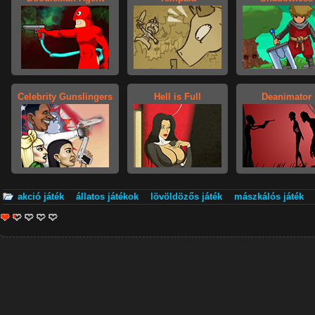
Celebrity Gunslingers
Hell is Full
Deanimator
akció játék
állatos játékok
lövöldözős játék
mászkálós játék