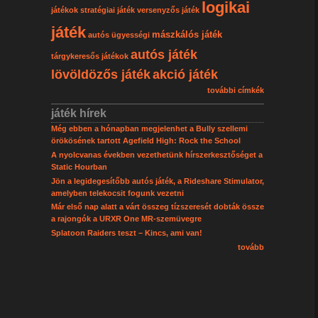
logikai
játékok
stratégiai játék
versenyzős játék
játék
mászkálós játék
autós ügyességi
autós játék
tárgykeresős játékok
lövöldözős játék
akció játék
további címkék
játék hírek
Még ebben a hónapban megjelenhet a Bully szellemi
örökösének tartott Agefield High: Rock the School
A nyolcvanas években vezethetünk hírszerkesztőséget a
Static Hourban
Jön a legidegesítőbb autós játék, a Rideshare Stimulator,
amelyben telekocsit fogunk vezetni
Már első nap alatt a várt összeg tízszeresét dobták össze
a rajongók a URXR One MR-szemüvegre
Splatoon Raiders teszt – Kincs, ami van!
tovább