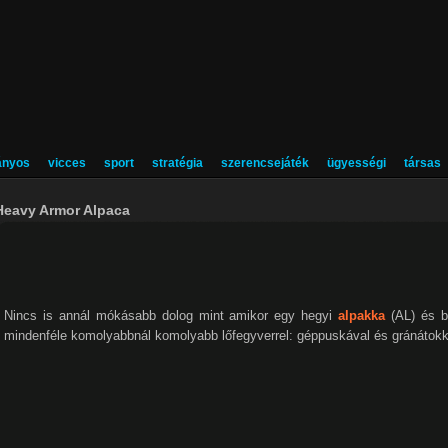
ányos
vicces
sport
stratégia
szerencsejáték
ügyességi
társas
Heavy Armor Alpaca
Nincs is annál mókásabb dolog mint amikor egy hegyi
alpakka
(AL) és ba
mindenféle komolyabbnál komolyabb lőfegyverrel: géppuskával és gránátokkal