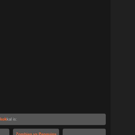
ékok
kal is:
Zombies vs Penguins