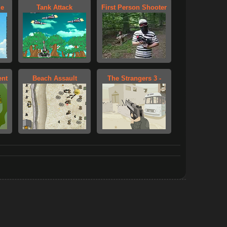
me
Tank Attack
First Person Shooter
ent
Beach Assault
The Strangers 3 -