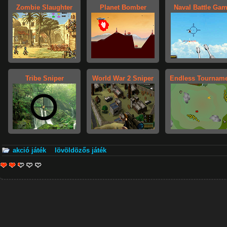
Zombie Slaughter
Planet Bomber
Naval Battle Ga
Tribe Sniper
World War 2 Sniper
Endless Tournam
akció játék
lövöldözős játék