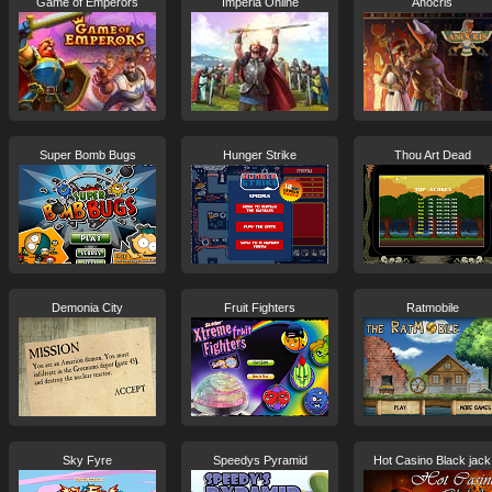
Game of Emperors
Imperia Online
Anocris
Super Bomb Bugs
Hunger Strike
Thou Art Dead
Demonia City
Fruit Fighters
Ratmobile
Sky Fyre
Speedys Pyramid
Hot Casino Black jack