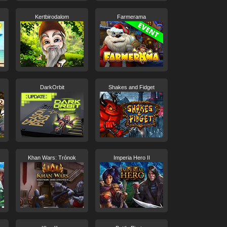
Kertbirodalom
Farmerama
DarkOrbit
Shakes and Fidget
Khan Wars: Trónok
Imperia Hero II